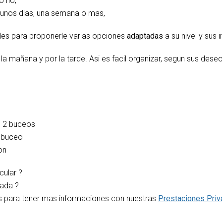
o no,
gunos dias, una semana o mas,
es para proponerle varias opciones
adaptadas
a su nivel y sus 
a mañana y por la tarde. Asi es facil organizar, segun sus deseo
n 2 buceos
1 buceo
on
cular ?
zada ?
 para tener mas informaciones con nuestras
Prestaciones Pri