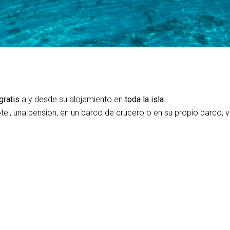
gratis
a y desde su alojamiento en
toda la isla
.
tel, una pension, en un barco de crucero o en su propio barco, 
po esta incluido
sin suplemento
 Bora Diving Center elige reguladores y chalecos Aqualung®, r
to regular del equipo y su renovacion ofrecen inmersiones en tot
e tanques de aluminio compensado perfectamente adaptados por 