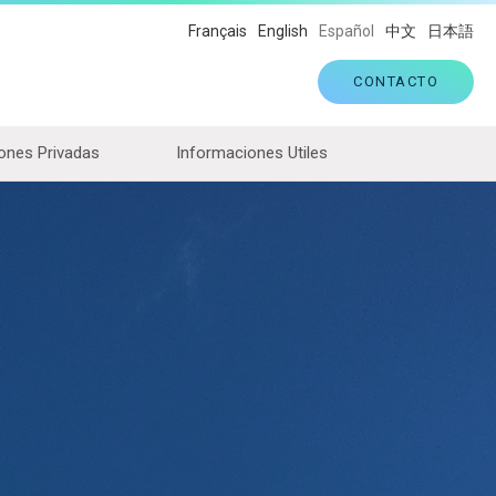
Français
English
Español
中文
日本語
CONTACTO
ones Privadas
Informaciones Utiles