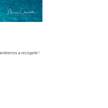
vendremos a recogerle !
econocidos por su
al seguridad.
el clima tropical. Se