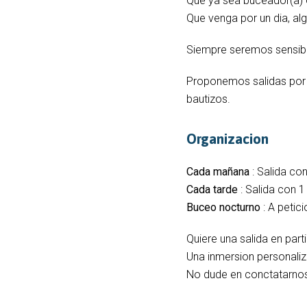
Que ya sea buceador(a) 
Que venga por un dia, al
Siempre seremos sensibl
Proponemos salidas por l
bautizos.
Organizacion
Cada mañana
: Salida co
Cada tarde
: Salida con 
Buceo nocturno
: A petici
Quiere una salida en parti
Una inmersion personali
No dude en conctatarnos