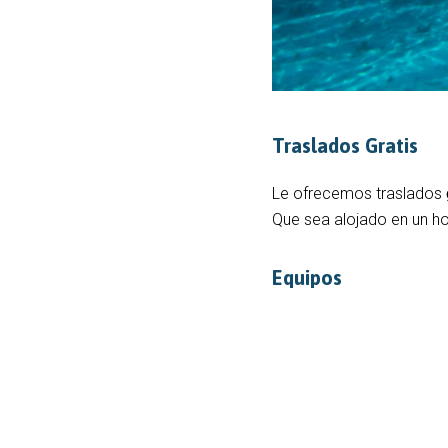
Traslados Gratis
Le ofrecemos traslados
Que sea alojado en un ho
Equipos
Todo el alquiler del equi
Reguladores y chalecos
:
fiabilidad. El mantenimen
Tanques
: El centro tien