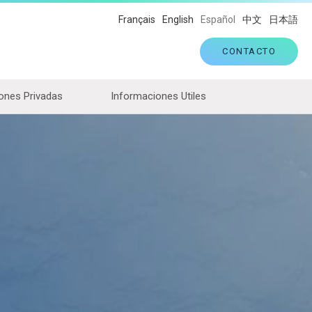
Français
English
Español
中文
日本語
CONTACTO
ones Privadas
Informaciones Utiles