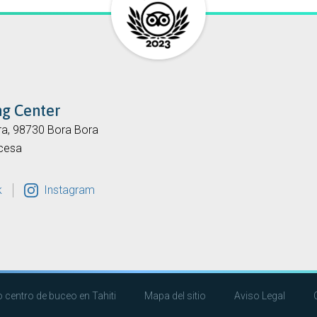
ng Center
ra, 98730 Bora Bora
ncesa
k
Instagram
 centro de buceo en Tahiti
Mapa del sitio
Aviso Legal