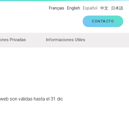
Français
English
Español
中文
日本語
CONTACTO
ones Privadas
Informaciones Utiles
o web son válidas hasta el 31 dic