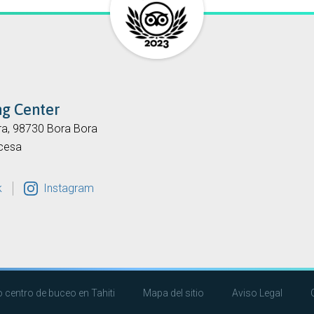
ng Center
ra, 98730 Bora Bora
ncesa
k
Instagram
 centro de buceo en Tahiti
Mapa del sitio
Aviso Legal