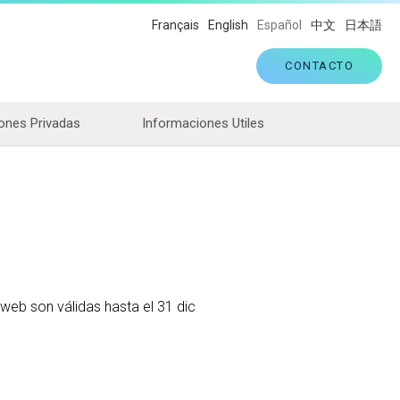
Français
English
Español
中文
日本語
CONTACTO
ones Privadas
Informaciones Utiles
o web son válidas hasta el 31 dic