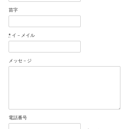
苗字
*
イ－メイル
メッセ－ジ
電話番号