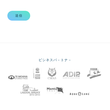
送信
ビシネスパ－トナ－