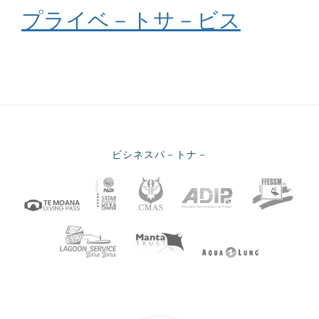
プライベ－トサ－ビス
ビシネスパ－トナ－