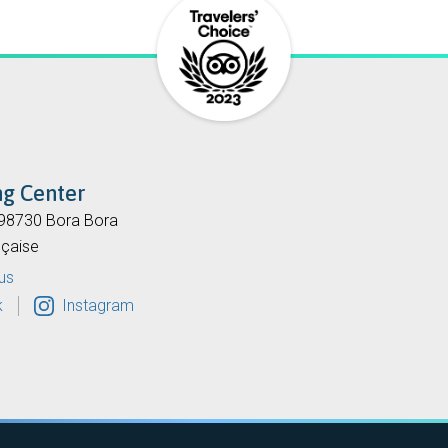
ng Center
 98730 Bora Bora
nçaise
us
k
Instagram