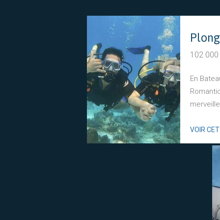
102 000
En Bateau
Romantiq
merveille
VOIR CE