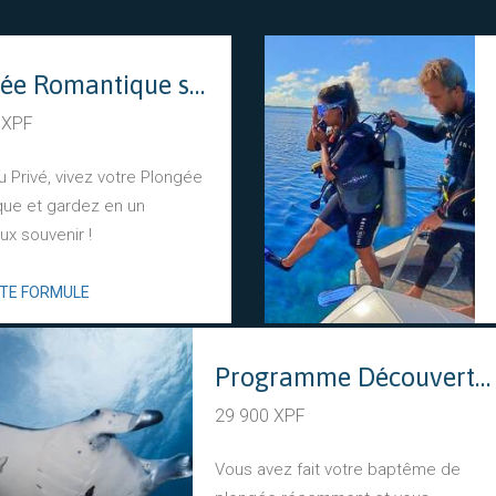
Plongée Romantique sur un bateau 100% privatisé
 XPF
 Privé, vivez votre Plongée
ue et gardez en un
ux souvenir !
TTE FORMULE
Programme Découverte (2 plongées)
29 900 XPF
Vous avez fait votre baptême de