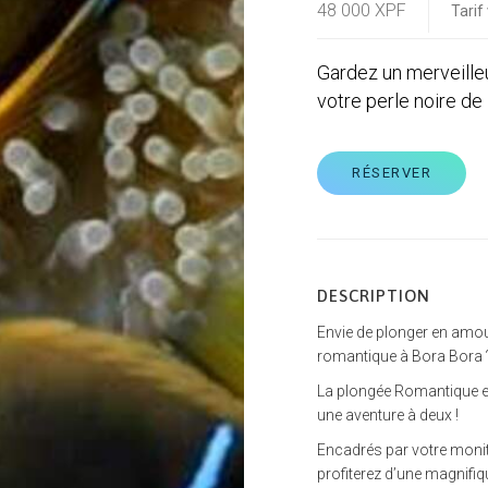
48 000 XPF
Tarif
Gardez un merveille
votre perle noire de
RÉSERVER
DESCRIPTION
Envie de plonger en amou
romantique à Bora Bora 
La plongée Romantique es
une aventure à deux !
Encadrés par votre moni
profiterez d’une magnifi