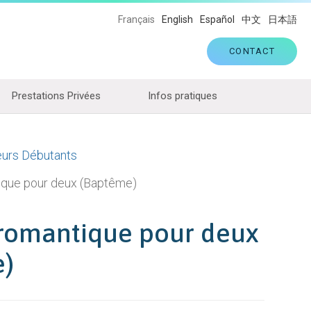
Français
English
Español
中文
日本語
CONTACT
Prestations Privées
Infos pratiques
urs Débutants
ique pour deux (Baptême)
romantique pour deux
e)