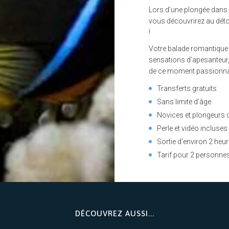
Lors d’une plongée dans 
vous découvrirez au déto
!
Votre balade romantique f
sensations d’apesanteur,
de ce moment passionna
Transferts gratuits
Sans limite d’âge
Novices et plongeurs c
Perle et vidéo incluses
Sortie d’environ 2 heu
Tarif pour 2 personne
DÉCOUVREZ AUSSI...