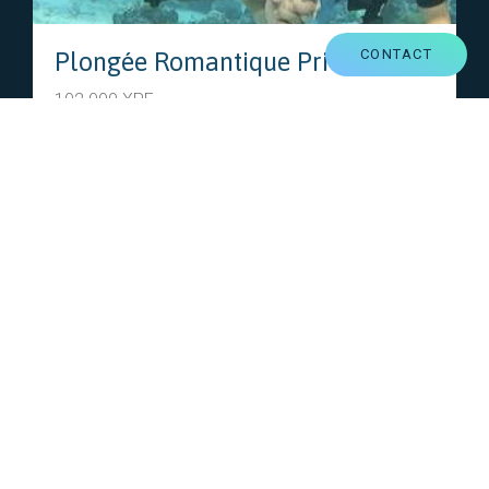
CONTACT
Plongée Romantique Privée
102 000 XPF
En Bateau Privé, vivez votre Plongée Romantique et
gardez en un merveilleux souvenir !
VOIR CETTE FORMULE
PARTENAIRES