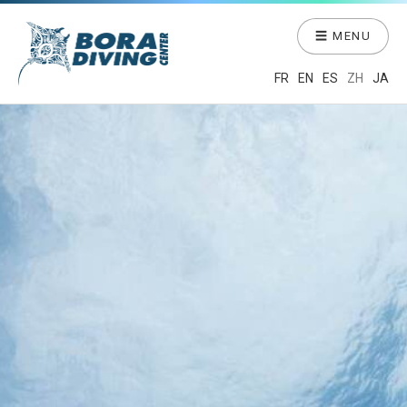
☰ MENU
FR
EN
ES
ZH
JA