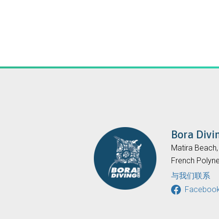
Bora Divi
Matira Beach
French Polyne
与我们联系
Faceboo