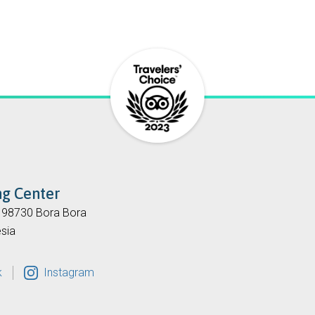
ng Center
, 98730 Bora Bora
sia
k
Instagram