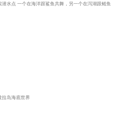
索潜水点 一个在海洋跟鲨鱼共舞，另一个在泻湖跟鳐鱼
波拉岛海底世界