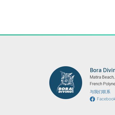
Bora Divi
Matira Beach
French Polyne
与我们联系
Faceboo