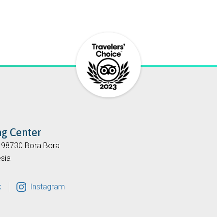
ng Center
, 98730 Bora Bora
sia
k
Instagram